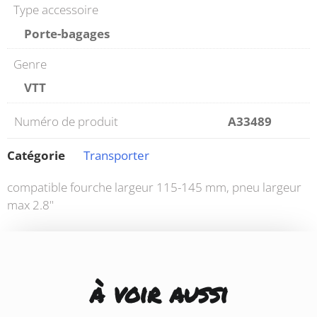
Type accessoire
Porte-bagages
Genre
VTT
Numéro de produit
A33489
Catégorie
Transporter
compatible fourche largeur 115-145 mm, pneu largeur
max 2.8"
à voir aussi