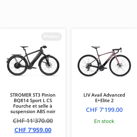
Promo !
STROMER ST3 Pinion
LIV Avail Advanced
BQ814 Sport L CS
E+Elite 2
Fourche et selle à
CHF
7'199.00
suspension ABS noir
CHF
11'370.00
En stock
CHF
7'959.00