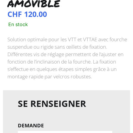
amovible
CHF
120.00
En stock
Solution optimale pour les VTT et VTTAE avec fourche
suspendue ou rigide sans œillets de fixation.
Différentes vis de réglage permettent de l’ajuster en
fonction de l’inclinaison de la fourche. La fixation
s’effectue en quelques étapes simples grâce à un
montage rapide par velcros robustes.
SE RENSEIGNER
DEMANDE