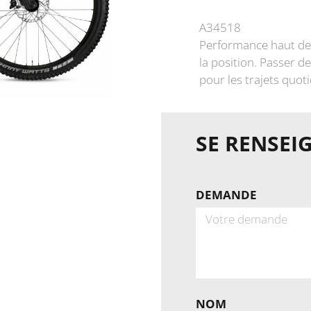
A34518
Performance haut de 
la position. Passer 
pour les trajets quoti
SE RENSEI
DEMANDE
NOM