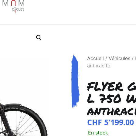
Accueil
/
Véhicules
/ 
anthracite
FLYER G
L 750 W
anthrac
CHF
5'199.00
En stock