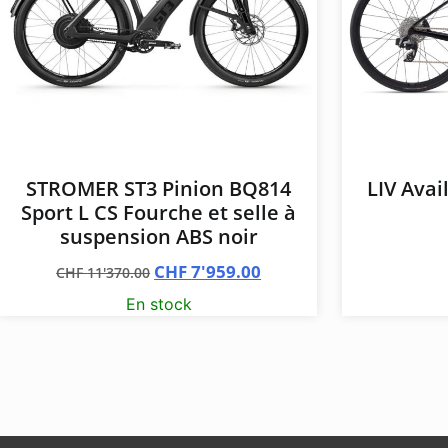
STROMER ST3 Pinion BQ814
LIV Avai
Sport L CS Fourche et selle à
suspension ABS noir
CHF
7'959.00
CHF
11'370.00
En stock