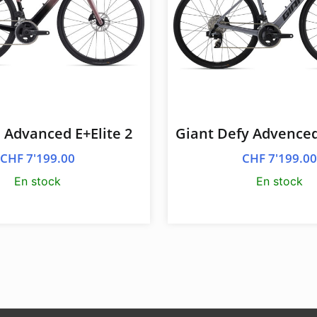
l Advanced E+Elite 2
Giant Defy Advenced 
CHF
7'199.00
CHF
7'199.0
En stock
En stock