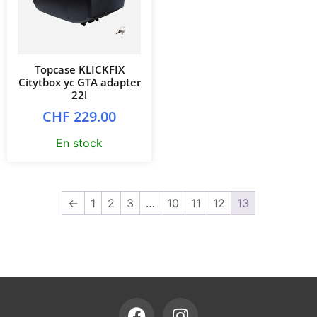
Topcase KLICKFIX
Citytbox yc GTA adapter
22l
CHF
229.00
En stock
←
1
2
3
…
10
11
12
13